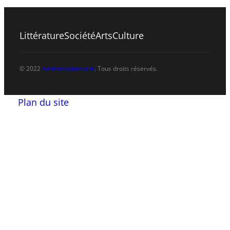
Littérature
Société
Arts
Culture
© 2022
editionsvalensin.fr
. Tous droits réservés.
Plan du site